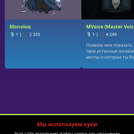
Monolog
MVoice (Master Voic
🎙️ 1
|
🎧 2 353
🎙️ 1
|
🎧 4 249
Позволь мне показать 
твои истинные желани
мечты о которых ты б
даже подумать
Мы используем куки
Политика приватности
Пользовательское соглашение
Блог
Этот сайт использует файлы cookie для улучшения