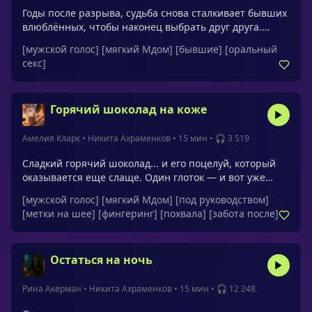
Годы после разрыва, судьба снова сталкивает бывших
влюблённых, чтобы наконец выбрать друг друга.
Несмотря на всё, что изменилось.Обращения:
[мужской голос]
[мягкий Мдом]
[бывшие]
[оральный
малышка, детка, милая, любовь моя, сладкая, моя
секс]
сладкая девочка, моя девочка, моя умница
Горячий шоколад на коже
Амелия Кларк
•
Никита Ахраменков
•
15 мин
•
🎧 3 519
Сладкий горячий шоколад... и его поцелуй, который
оказывается еще слаще. Один глоток — и вот уже
губы ищут друг друга, а тепло от напитка разливается
[мужской голос]
[мягкий Мдом]
[под руководством]
по всему телу, сметая все условности. Этот зимний
[метки на шее]
[фингеринг]
[похвала]
[забота после]
уикенд запомнится вам не сугробами за окном, а
жаром постели и огнем в камине.Обращения: милая,
дорогая, детка, моя девочка, моя маленькая
Остаться на ночь
послушная девочка, умница, чертовка, родная
Рина Акерман
•
Никита Ахраменков
•
15 мин
•
🎧 12 248