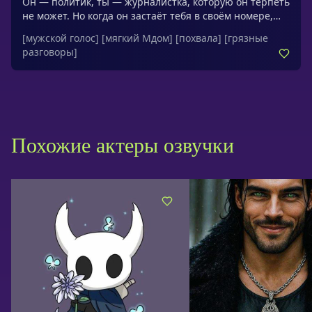
Он — политик, ты — журналистка, которую он терпеть
не может. Но когда он застаёт тебя в своём номере,
противостояние становится настолько напряжённым,
[мужской голос]
[мягкий Мдом]
[похвала]
[грязные
что честный разговор о власти и желаниях рушит все
разговоры]
границыОбращения: детка, моя девочка, хорошая
девочка, умничка, моя госпожа, моя принцесса,
солнышко
Похожие актеры озвучки