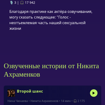
🎙️ 3
|
🎧 17 942
Благодаря практике как актёра озвучивания,
могу сказать следующее: "Голос -
неотъемлемая часть нашей сексуальной
жизни
Озвученные истории от Никита
Ахраменков
Второй шанс
Нина Чинаева
•
Никита Ахраменков
•
14 мин
•
🎧 2 175