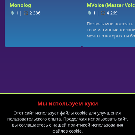
Monolog
MVoice (Master Voic
🎙️ 1
|
🎧 2 386
🎙️ 1
|
🎧 4 269
Позволь мне показать 
твои истинные желани
мечты о которых ты б
даже подумать
Мы используем куки
Политика приватности
Пользовательское соглашение
Блог
Этот сайт использует файлы cookie для улучшения
F.A.Q.
Спешл на 8 марта
пользовательского опыта. Продолжая использовать сайт,
вы соглашаетесь с нашей политикой использования
файлов cookie.
18+ © 2026 Yessa PTE. LTD.