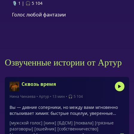
🎙️ 1
|
🎧 5 104
Голос любой фантазии
Озвученные истории от Артур
Сквозь время
Нина Чинаева
•
Артур
•
13 мин
•
🎧 5 104
Вы — давние соперники, но между вами мгновенно
вспыхивает химия: быстрые поцелуи, уверенные
команды, стремительное сближение и финал, после
[мужской голос]
[кинк]
[БДСМ]
[похвала]
[грязные
которого становится легко дышать и думать. Он
разговоры]
[ошейник]
[собственничество]
предлагает игру с ролями и чёрным ошейником: ты