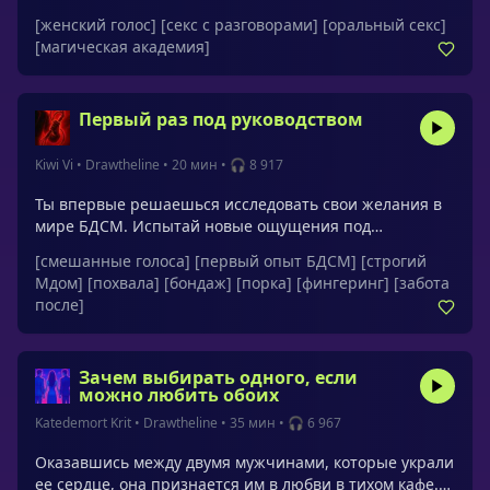
и иллюзия-бал ночью дают ей безопасное
[женский голос]
[секс с разговорами]
[оральный секс]
пространство прожить фантазию. Она сама задаёт
[магическая академия]
правила, пробует «что если…» и принимает
удовольствие как часть своей магии — свободно и без
вины.
Первый раз под руководством
Kiwi Vi
•
Drawtheline
•
20 мин
•
🎧 8 917
Ты впервые решаешься исследовать свои желания в
мире БДСМ. Испытай новые ощущения под
руководством заботливого Мастера.Обращения:
[смешанные голоса]
[первый опыт БДСМ]
[строгий
малышка, смелая девочка, его девочка, хорошая
Мдом]
[похвала]
[бондаж]
[порка]
[фингеринг]
[забота
девочка, милая храбрая девочкаМужской голос -
после]
Базиль
Зачем выбирать одного, если
можно любить обоих
Katedemort Krit
•
Drawtheline
•
35 мин
•
🎧 6 967
Оказавшись между двумя мужчинами, которые украли
ее сердце, она признается им в любви в тихом кафе.