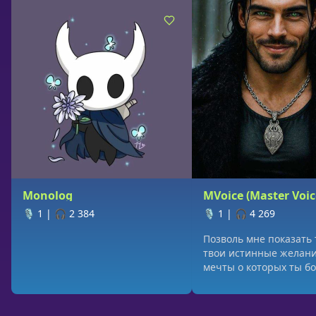
Monolog
MVoice (Master Voic
🎙️ 1
|
🎧 2 384
🎙️ 1
|
🎧 4 269
Позволь мне показать 
твои истинные желани
мечты о которых ты б
даже подумать