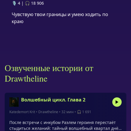
🎙️ 4
|
🎧 18 906
Чувствую твои границы и умею ходить по
краю
Озвученные истории от
Drawtheline
Волшебный цикл. Глава 2
Katedemort Krit
•
Drawtheline
•
32 мин
•
🎧 1 691
После встречи с инкубом Раэлем героиня перестаёт
стыдиться желаний: тайный волшебный квартал днём