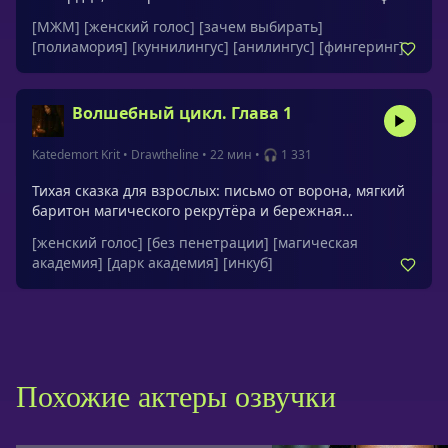
Вместо гнева они предлагают решение: не нужно
[МЖМ]
[женский голос]
[зачем выбирать]
выбирать. В ночном гостиничном номере их общая
[полиамория]
[куннилингус]
[анилингус]
[фингеринг]
страсть раскрывается, доказывая, что любовь может
нарушать все правила.Обращения: хорошие мои,
милые, чудесные мальчики
Волшебный цикл. Глава 1
Katedemort Krit
•
Drawtheline
•
22 мин
•
🎧 1 331
Тихая сказка для взрослых: письмо от ворона, мягкий
баритон магического рекрутёра и бережная
демонстрация «что магия реальна» у тропического
[женский голос]
[без пенетрации]
[магическая
водопада. Голос героини успокаивает и даёт чувство
академия]
[дарк академия]
[инкуб]
чуда и безопасности.
Похожие актеры озвучки