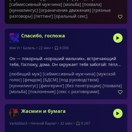
фантазию о полном доминировании. Пристегни его
[сабмиссивный мужчина]
[мольба]
[похвала]
наручниками к кровати и заставь умолять тебя о
[куннилингус]
[ограничение движения]
[грязные
прикосновении.Обращения: милая, любимая,
разговоры]
[петтинг]
[оральный секс]
кошечка, дорогая, родная, госпожа полицейская,
малышка, чертовка, любовь моя, детка
Спасибо, госпожа
Kiwi Vi
•
Базиль
•
22 мин
•
🎧 8 006
Он — покорный «хороший мальчик», встречающий
тебя, Госпожу, дома. Он окружает тебя заботой: тёплой
ванной, массажем, поцелуями и поклонением твоему
[любящий муж]
[сабмиссивный мужчина]
[мужской
телу. Ночь превращается в нежный фемдом-ритуал с
голос]
[фемдом]
[БДСМ]
[под руководством]
вниманием к твоему удовольствию, где его
[куннилингус]
[фингеринг]
[без пенетрации]
[похвала]
единственное желание — служить тебе и быть
[мольба]
[поклонение]
[секс с разговорами]
хорошим мальчиком.Обращения: моя королева,
госпожа, моя дорогая
Жасмин и бумага
Vantablack
•
Ночной бархат
•
32 мин
•
🎧 8 267