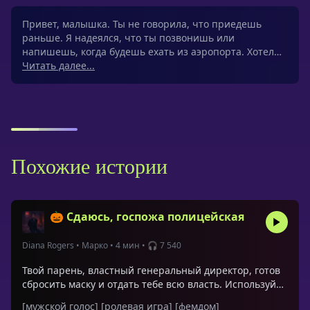
Привет, малышка. Ты не говорила, что приедешь
раньше. Я надеялся, что ты позвонишь или
напишешь, когда будешь ехать из аэропорта. Хотел…
Читать далее...
Похожие истории
🎃 Сдаюсь, госпожа полицейская
Diana Rogers
•
Марко
•
4 мин
•
🎧 7 540
Твой парень, властный генеральный директор, готов
сбросить маску и отдать тебе всю власть. Используй
костюм полицейской, чтобы исполнить свою тайную
[мужской голос]
[ролевая игра]
[фемдом]