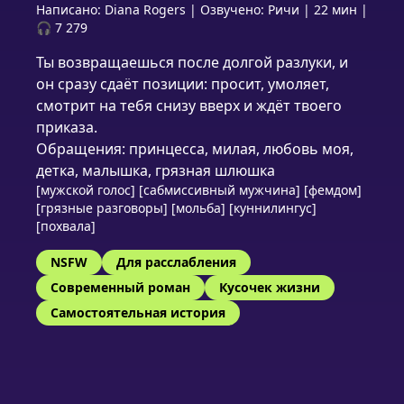
Написано:
Diana Rogers
|
Озвучено:
Ричи
|
22 мин
|
🎧 7 279
Ты возвращаешься после долгой разлуки, и
он сразу сдаёт позиции: просит, умоляет,
смотрит на тебя снизу вверх и ждёт твоего
приказа.
Обращения: принцесса, милая, любовь моя,
детка, малышка, грязная шлюшка
[мужской голос] [сабмиссивный мужчина] [фемдом]
[грязные разговоры] [мольба] [куннилингус]
[похвала]
NSFW
Для расслабления
Современный роман
Кусочек жизни
Самостоятельная история