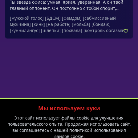
Ты звезда офиса: умная, яркая, уверенная. А он твой
главный оппонент. Он постоянно с тобой спорит,
бросает колкие замечания и будто наслаждается
[мужской голос]
[БДСМ]
[фемдом]
[сабмиссивный
каждой твоей ошибкой. В коллективе уверены, что это
мужчина]
[кинк]
[на работе]
[мольба]
[бондаж]
зависть. Но на самом деле он каждый раз ищет повод
[куннилингус]
[шлепки]
[похвала]
[контроль оргазма]
заговорить с тобой. Просто не знает, как подойти
иначе.Обращения: малышка, шалунишка
Мы используем куки
Политика приватности
Пользовательское соглашение
Блог
Этот сайт использует файлы cookie для улучшения
F.A.Q.
Спешл на 8 марта
пользовательского опыта. Продолжая использовать сайт,
вы соглашаетесь с нашей политикой использования
файлов cookie.