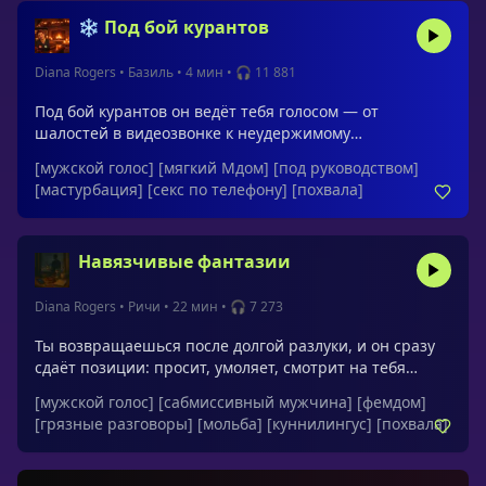
❄️ Под бой курантов
Diana Rogers
•
Базиль
•
4 мин
•
🎧 11 881
Под бой курантов он ведёт тебя голосом — от
шалостей в видеозвонке к неудержимому
удовольствию на расстоянии, где каждое его «умница»
[мужской голос]
[мягкий Мдом]
[под руководством]
превращает апатию в искры под кожей. Готова
[мастурбация]
[секс по телефону]
[похвала]
встретить полночь так, чтобы забыть про все
остальные праздники?Обращения: птичка, родная,
умница, демоница
Навязчивые фантазии
Diana Rogers
•
Ричи
•
22 мин
•
🎧 7 273
Ты возвращаешься после долгой разлуки, и он сразу
сдаёт позиции: просит, умоляет, смотрит на тебя
снизу вверх и ждёт твоего приказа.Обращения:
[мужской голос]
[сабмиссивный мужчина]
[фемдом]
принцесса, милая, любовь моя, детка, малышка,
[грязные разговоры]
[мольба]
[куннилингус]
[похвала]
грязная шлюшка