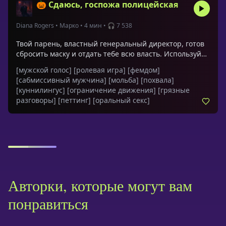
🎃 Сдаюсь, госпожа полицейская
Diana Rogers
•
Марко
•
4 мин
•
🎧 7 538
Твой парень, властный генеральный директор, готов
сбросить маску и отдать тебе всю власть. Используй
костюм полицейской, чтобы исполнить свою тайную
[мужской голос]
[ролевая игра]
[фемдом]
фантазию о полном доминировании. Пристегни его
[сабмиссивный мужчина]
[мольба]
[похвала]
наручниками к кровати и заставь умолять тебя о
[куннилингус]
[ограничение движения]
[грязные
прикосновении.Обращения: милая, любимая,
разговоры]
[петтинг]
[оральный секс]
кошечка, дорогая, родная, госпожа полицейская,
малышка, чертовка, любовь моя, детка
Авторки, которые могут вам
понравиться