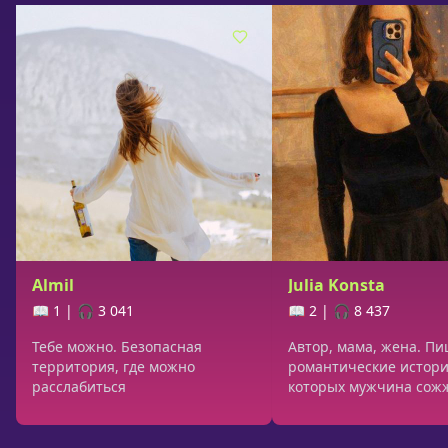
Almil
Julia Konsta
📖 1
|
🎧 3 041
📖 2
|
🎧 8 437
Тебе можно. Безопасная
Автор, мама, жена. П
территория, где можно
романтические истори
расслабиться
которых мужчина сожж
мир ради тебя 🩷