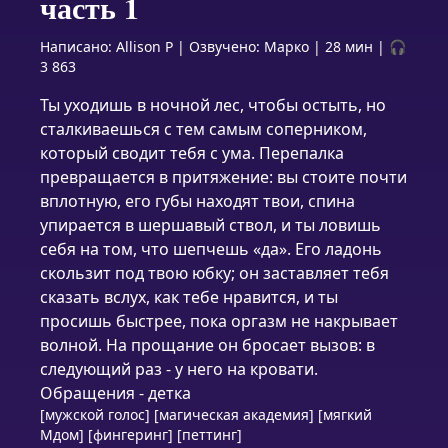
часть 1
Написано:
Allison P
|
Озвучено:
Марко
|
28 мин
|
🎧
3 863
Ты уходишь в ночной лес, чтобы остыть, но
сталкиваешься с тем самым соперником,
который сводит тебя с ума. Перепалка
превращается в притяжение: вы стоите почти
вплотную, его губы находят твои, спина
упирается в шершавый ствол, и ты ловишь
себя на том, что шепчешь «да». Его ладонь
скользит под твою юбку; он заставляет тебя
сказать вслух, как тебе нравится, и ты
просишь быстрее, пока оргазм не накрывает
волной. На прощание он бросает вызов: в
следующий раз - у него на кровати.
Обращения - детка
[мужской голос] [магическая академия] [мягкий
Мдом] [фингеринг] [петтинг]