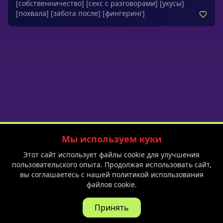
[собственничество]
[секс с разговорами]
[укусы]
получаешь то, чего искала: принадлежность,
[похвала]
[забота после]
[фингеринг]
нежность и долгожданное «мы».Обращения: моя пара,
моя жена, моя судьба, маленькая омега, моя
маленькая омега, умница, хорошая девочка, умная
девочка, моя любовь, моё всё
Мы используем куки
Политика приватности
Пользовательское соглашение
Блог
Этот сайт использует файлы cookie для улучшения
F.A.Q.
Спешл на 8 марта
пользовательского опыта. Продолжая использовать сайт,
вы соглашаетесь с нашей политикой использования
файлов cookie.
18+ © 2026 Yessa PTE. LTD.
Все права защищены.
Неожиданный звонок
Для обратной связи:
help@yessa.app
Принять
Рина Акерман • Mr. Nobody