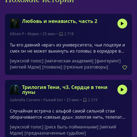
Любовь и ненависть, часть 2
Allison P
•
Марко
•
25 мин
•
🎧 2 718
Ты его давний «враг» из университета, чьи поцелуи и
смех он не может выкинуть из головы; в коридоре вы
сдаётесь чувствам и за закрытой дверью
[мужской голос]
[магическая академия]
[фингеринг]
превращаете напряжение в тёплую близость и
[мягкий Мдом]
[похвала]
[грязные разговоры]
успокоение. История даёт чувство принятия и мягкого
послевкусия, чтобы легче выдохнуть и
уснуть.Упомянутые обращения: детка, принцесса,
Трилогия Тени, ч3. Сердце в тени
милая
луны
Gabriella Corvere
•
Рыжий Кот
•
25 мин
•
🎧 2 219
Случайная встреча с альфой самой сильной стаи
оборачивается «связью душ»: золотая нить, телепатия
и чувство тотальной защищенности. Сначала ты
[мужской голос]
[риск быть пойманными]
[мягкий
сопротивляешься, но постепенно принимаешь свое
Мдом]
[предназначенные судьбою]
призвание — быть его истинной парой — и