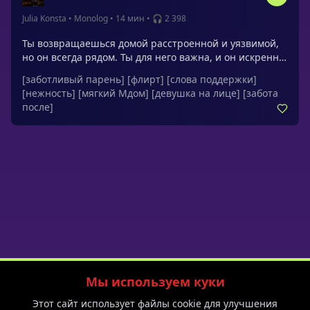
Julia Konsta
•
Monolog
•
14 мин
•
🎧 2 398
Ты возвращаешься домой расстроенной и уязвимой,
но он всегда рядом. Ты для него важна, и он искренне
хочет поддержать тебя и вернуть тебе уверенность
[заботливый парень]
[флирт]
[слова поддержки]
перед важным выступлением.Обращения: дорогая,
[нежность]
[мягкий Мдом]
[девушка на лице]
[забота
милая, милая моя, моя маленькая развратница, моя
после]
умничка, моя сладкая, моя хорошая, хорошая девочка,
любимая, малышка, лучшая девушка
Мы используем куки
Политика приватности
Пользовательское соглашение
Блог
Этот сайт использует файлы cookie для улучшения
F.A.Q.
Спешл на 8 марта