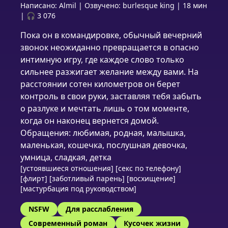
Написано:
Almil
|
Озвучено:
burlesque king
|
18 мин
|
🎧 3 076
Пока он в командировке, обычный вечерний
звонок неожиданно превращается в опасно
интимную игру, где каждое слово только
сильнее разжигает желание между вами. На
расстоянии сотен километров он берет
контроль в свои руки, заставляя тебя забыть
о разлуке и мечтать лишь о том моменте,
когда он наконец вернется домой.
Обращения: любимая, родная, малышка,
маленькая, кошечка, послушная девочка,
умница, сладкая, детка
[устоявшиеся отношения] [секс по телефону]
[флирт] [заботливый парень] [восхищение]
[мастурбация под руководством]
NSFW
Для расслабления
Современный роман
Кусочек жизни