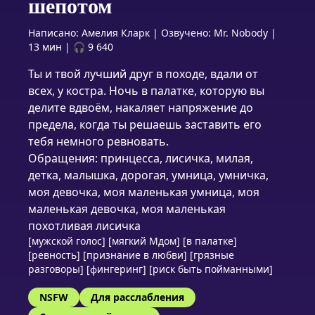
шепотом
Написано:
Амелия Кларк
|
Озвучено:
Mr. Nobody
|
13 мин
|
🎧 9 640
Ты и твой лучший друг в походе, вдали от
всех, у костра. Ночь в палатке, которую вы
делите вдвоём, накаляет напряжение до
предела, когда ты решаешь заставить его
тебя немного ревновать.
Обращения: принцесса, лисичка, милая,
детка, малышка, дорогая, умница, умничка,
моя девочка, моя маленькая умница, моя
маленькая девочка, моя маленькая
похотливая лисичка
[мужской голос] [мягкий Мдом] [в палатке]
[ревность] [признание в любви] [грязные
разговоры] [фингеринг] [риск быть пойманными]
NSFW
Для расслабления