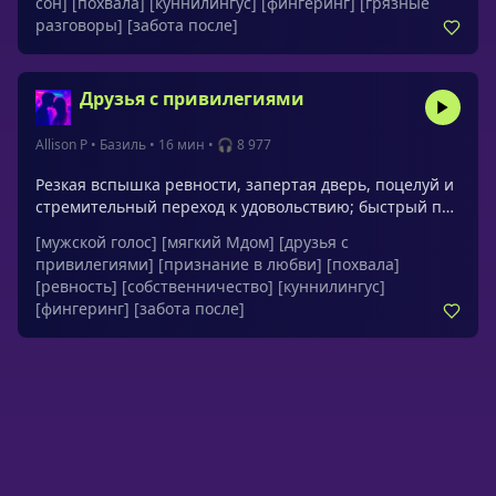
сон]
[похвала]
[куннилингус]
[фингеринг]
[грязные
момент. Идеальный сон-эксперимент — безопасный
разговоры]
[забота после]
способ проверить, каково это, когда твоя тайная
мечта оживает.Обращения: милая, малышка, детка,
принцесса, умничка, моя девочка, сладкая девочка,
Друзья с привилегиями
маленькая похотливая шлюшка, умная малышка.
Allison P
•
Базиль
•
16 мин
•
🎧 8 977
Резкая вспышка ревности, запертая дверь, поцелуй и
стремительный переход к удовольствию; быстрый пик
и лёгкая голова перед тем, как вернуться к своим
[мужской голос]
[мягкий Мдом]
[друзья с
делам.Обращения: конфетка, сладкая, милая,
привилегиями]
[признание в любви]
[похвала]
любимая, умница
[ревность]
[собственничество]
[куннилингус]
[фингеринг]
[забота после]