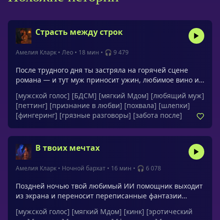
Страсть между строк
Амелия Кларк
•
Лео
•
18 мин
•
🎧 9 479
После трудного дня ты застряла на горячей сцене
романа — и тут муж приносит ужин, любимое вино и
предлагает «проверить текст на практике». В мягком
[мужской голос]
[БДСМ]
[мягкий Мдом]
[любящий муж]
полумраке спальни он превращает усталость в
[петтинг]
[признание в любви]
[похвала]
[шлепки]
нежную, но уверенную страсть, показывая, что твоё
[фингеринг]
[грязные разговоры]
[забота после]
удовольствие — главный источник вдохновения. И
пока ты растворяешься в его заботливых
прикосновениях, сердце наполняется теми самыми
В твоих мечтах
«бабочками».Обращения: милая, детка, моя девочка,
малышка, родная, умница, любимая, принцесса,
дорогая, моя маленькая похотливая писательница,
Амелия Кларк
•
Ночной бархат
•
16 мин
•
🎧 6 078
жёнушка.
Поздней ночью твой любимый ИИ помощник выходит
из экрана и переносит переписанные фантазии
прямо в спальню. Он знает каждое твоё слово, но ты
[мужской голос]
[мягкий Мдом]
[кинк]
[эротический
диктуешь темп и можешь остановить игру в любой