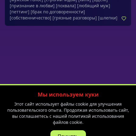
тебя. Холодная война тает в поцелуях и уверенной,
[признание в любви]
[похвала]
[любящий муж]
согласованной близости. История о том, как снова
[петтинг]
[брак по договоренности]
почувствовать себя единственной и по-настоящему
[собственничество]
[грязные разговоры]
[шлепки]
желанной.Упомянутые обращения: милая, любимая,
дорогая, детка
Мы используем куки
Политика приватности
Пользовательское соглашение
Блог
Этот сайт использует файлы cookie для улучшения
F.A.Q.
Спешл на 8 марта
пользовательского опыта. Продолжая использовать сайт,
вы соглашаетесь с нашей политикой использования
файлов cookie.
18+ © 2026 Yessa PTE. LTD.
Все права защищены.
Неожиданный звонок
Для обратной связи:
help@yessa.app