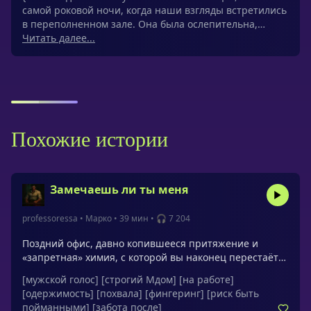
самой роковой ночи, когда наши взгляды встретились
в переполненном зале. Она была ослепительна,…
Читать далее...
Похожие истории
Замечаешь ли ты меня
professoressa
•
Марко
•
39 мин
•
🎧 7 204
Поздний офис, давно копившееся притяжение и
«запретная» химия, с которой вы наконец перестаёте
спорить. Он сначала помогает и мягко разряжает
[мужской голос]
[строгий Мдом]
[на работе]
напряжение, потом открыто просит твоего «да» и
[одержимость]
[похвала]
[фингеринг]
[риск быть
проговаривает каждый следующий шаг. В центре
пойманными]
[забота после]