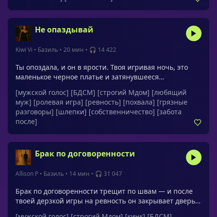
истории безопасная игра с контролем: медленный
темп, постоянные чек-ины взглядом и голосом,
возможность остановиться в любой
Не опаздывай
момент.Обращения: милая, моя хорошая, детка,
солнышко, моя девочка, моя женщина, умница, моя
Kiwi Vi
•
Базиль
•
20 мин
•
🎧 14 422
Ты опоздала, и он в ярости. Твоя игривая ночь, это
маленькое черное платье и затянувшееся
прикосновение коллеги вызывают у него ревность. То,
[мужской голос]
[БДСМ]
[строгий Мдом]
[любящий
что начинается как напряженная конфронтация,
муж]
[ролевая игра]
[ревность]
[похвала]
[грязные
перерастает в грубую, собственническую страсть,
разговоры]
[шлепки]
[собственничество]
[забота
доказывающую, что вы принадлежите друг другу в
после]
буре желания.Обращения: малышка, детка, милая,
маленькая, испорченная шлюшка, маленькая
шалунья, моя девочка, умница, распутная принцесса,
Брак по договоренности
грязная шлюшка, непослушная девочка
Allison P
•
Базиль
•
14 мин
•
🎧 31 047
Брак по договоренности трещит по швам — и после
твоей дерзкой игры на ревность он закрывает дверь и
впервые прямо признаётся: любит и хочет только
[мужской голос]
[строгий Мдом]
[кинк]
[БДСМ]