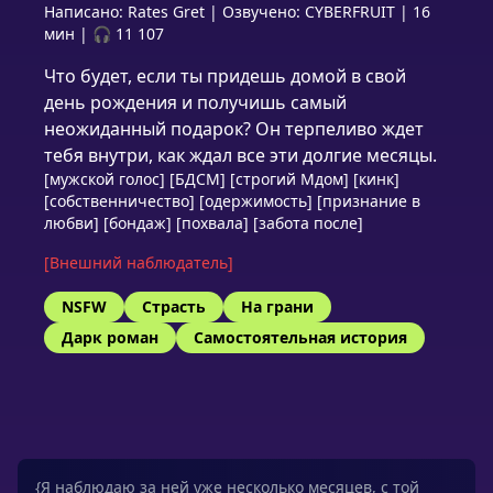
Написано:
Rates Gret
|
Озвучено:
CYBERFRUIT
|
16
мин
|
🎧 11 107
Что будет, если ты придешь домой в свой
день рождения и получишь самый
неожиданный подарок? Он терпеливо ждет
тебя внутри, как ждал все эти долгие месяцы.
[мужской голос] [БДСМ] [строгий Мдом] [кинк]
[собственничество] [одержимость] [признание в
любви] [бондаж] [похвала] [забота после]
[Внешний наблюдатель]
NSFW
Страсть
На грани
Дарк роман
Самостоятельная история
{Я наблюдаю за ней уже несколько месяцев, с той