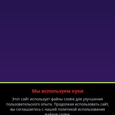
Мы используем куки
Политика приватности
Пользовательское соглашение
Блог
Этот сайт использует файлы cookie для улучшения
F.A.Q.
Спешл на 8 марта
пользовательского опыта. Продолжая использовать сайт,
вы соглашаетесь с нашей политикой использования
файлов cookie.