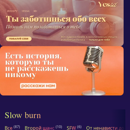
Slow burn
(87)
(10)
(6)
Все
Второй шанс
SFW
От ненависти до л