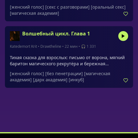
и иллюзия-бал ночью дают ей безопасное
[женский голос]
[секс с разговорами]
[оральный секс]
пространство прожить фантазию. Она сама задаёт
[магическая академия]
правила, пробует «что если…» и принимает
удовольствие как часть своей магии — свободно и без
вины.
Волшебный цикл. Глава 1
Katedemort Krit
•
Drawtheline
•
22 мин
•
🎧 1 331
Тихая сказка для взрослых: письмо от ворона, мягкий
баритон магического рекрутёра и бережная
демонстрация «что магия реальна» у тропического
[женский голос]
[без пенетрации]
[магическая
водопада. Голос героини успокаивает и даёт чувство
академия]
[дарк академия]
[инкуб]
чуда и безопасности.