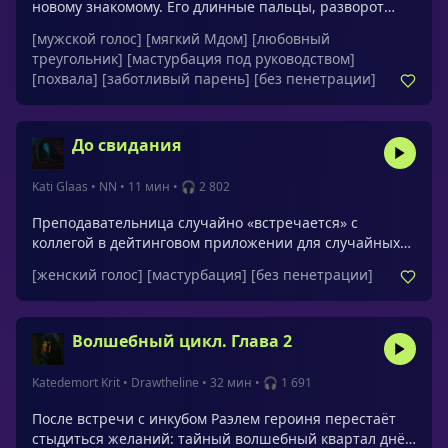
новому знакомому. Его длинные пальцы, разворот
плеч и то, как он смотрит на тебя исподлобья,
[мужской голос]
[мягкий Мдом]
[любовный
заставляет жадно комкать простыни, когда ты
треугольник]
[мастурбация под руководством]
остаёшься одна. Его случайные и аккуратные
[похвала]
[заботливый парень]
[без пенетрации]
прикосновения, когда никто не видит, заводят, и ты
теряешься в догадках, почему он никогда не
переступает черту, если точно хочет тебя ничуть не
До свидания
меньше, чем ты его.Обращения: принцесса,
малышка, моя девочка, моя хорошая девочка, моя
умница, сладкая девочка, любимая, богиня, моя
Kati Glaas
•
NN
•
11 мин
•
🎧 2 802
маленькая похотливая шлюшка
Преподавательница случайно «встречается» с
коллегой в дейтинговом приложении для случайных
связей: неловкость быстро сменяется откровенной
[женский голос]
[мастурбация]
[без пенетрации]
перепиской и взаимным флиртом.
Волшебный цикл. Глава 2
Katedemort Krit
•
Drawtheline
•
32 мин
•
🎧 1 691
После встречи с инкубом Раэлем героиня перестаёт
стыдиться желаний: тайный волшебный квартал днём