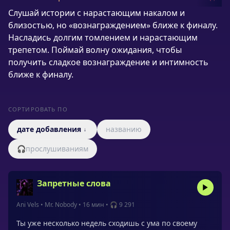
Слушай истории с нарастающим накалом и
близостью, но «вознаграждением» ближе к финалу.
Насладись долгим томлением и нарастающим
трепетом. Поймай волну ожидания, чтобы
получить сладкое вознаграждение и интимность
ближе к финалу.
СОРТИРОВАТЬ ПО
дате добавления
названию
↓
🎧
прослушиваниям
Запретные слова
Ani Vels
•
Mr. Nobody
•
16 мин
•
🎧 9 291
Ты уже несколько недель сходишь с ума по своему